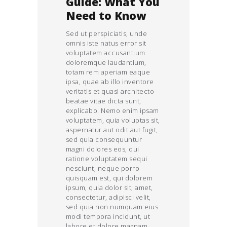
Guide: What You
Need to Know
Sed ut perspiciatis, unde
omnis iste natus error sit
voluptatem accusantium
doloremque laudantium,
totam rem aperiam eaque
ipsa, quae ab illo inventore
veritatis et quasi architecto
beatae vitae dicta sunt,
explicabo. Nemo enim ipsam
voluptatem, quia voluptas sit,
aspernatur aut odit aut fugit,
sed quia consequuntur
magni dolores eos, qui
ratione voluptatem sequi
nesciunt, neque porro
quisquam est, qui dolorem
ipsum, quia dolor sit, amet,
consectetur, adipisci velit,
sed quia non numquam eius
modi tempora incidunt, ut
labore et dolore magnam