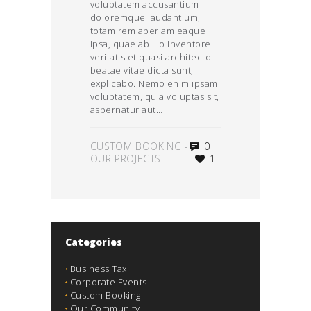
voluptatem accusantium
doloremque laudantium,
totam rem aperiam eaque
ipsa, quae ab illo inventore
veritatis et quasi architecto
beatae vitae dicta sunt,
explicabo. Nemo enim ipsam
voluptatem, quia voluptas sit,
aspernatur aut…
CUSTOM BOOKING
-
0
OUR PROJECTS
1
Categories
Business Taxi
Corporate Events
Custom Booking
Our Community