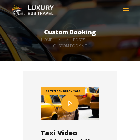
LUXURY BUS TRAVEL
Taxi services in Thessaloniki Greece
Custom Booking
HOME
HOME
ALL POSTS
COMPANY
CUSTOM BOOKING
CARS
DESTINATIONS
BOOK NOW
CONTACT
22 ΣΕΠΤΕΜΒΡΊΟΥ 2016
Taxi Video