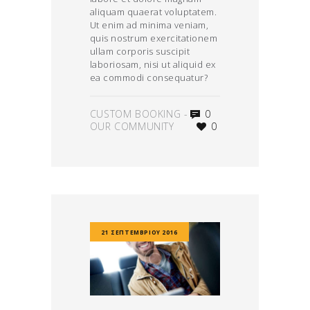
aliquam quaerat voluptatem.
Ut enim ad minima veniam,
quis nostrum exercitationem
ullam corporis suscipit
laboriosam, nisi ut aliquid ex
ea commodi consequatur?
CUSTOM BOOKING
-
0
OUR COMMUNITY
0
21 ΣΕΠΤΕΜΒΡΊΟΥ 2016