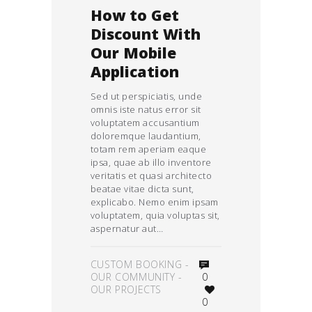
How to Get
Discount With
Our Mobile
Application
Sed ut perspiciatis, unde
omnis iste natus error sit
voluptatem accusantium
doloremque laudantium,
totam rem aperiam eaque
ipsa, quae ab illo inventore
veritatis et quasi architecto
beatae vitae dicta sunt,
explicabo. Nemo enim ipsam
voluptatem, quia voluptas sit,
aspernatur aut…
CUSTOM BOOKING
-
OUR COMMUNITY
-
0
OUR PROJECTS
0