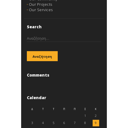
Our Projects
Our Services
Search
Αναζήτηση
για:
Comments
Calendar
Δ
Τ
Τ
Π
Π
Σ
Κ
1
2
3
4
5
6
7
8
9