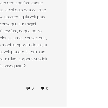
otam rem aperiam eaque
uasi architecto beatae vitae
voluptatem, quia voluptas
ia consequuntur magni
ui nesciunt, neque porro
lor sit, amet, consectetur,
s modi tempora incidunt, ut
t voluptatem. Ut enim ad
nem ullam corporis suscipit
di consequatur?
0
0