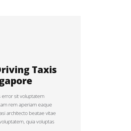
Driving Taxis
ngapore
s error sit voluptatem
otam rem aperiam eaque
uasi architecto beatae vitae
voluptatem, quia voluptas