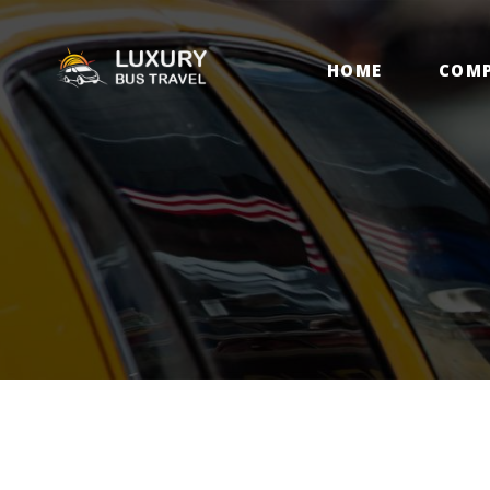
H
HOME
COM
C
C
D
B
C