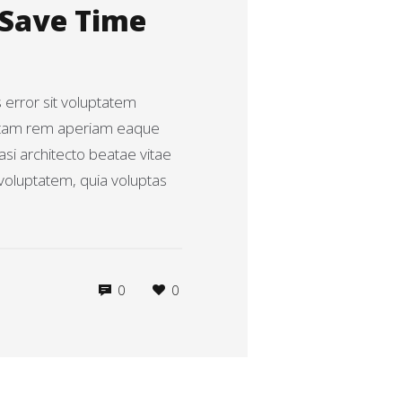
 Save Time
s error sit voluptatem
otam rem aperiam eaque
uasi architecto beatae vitae
voluptatem, quia voluptas
0
0