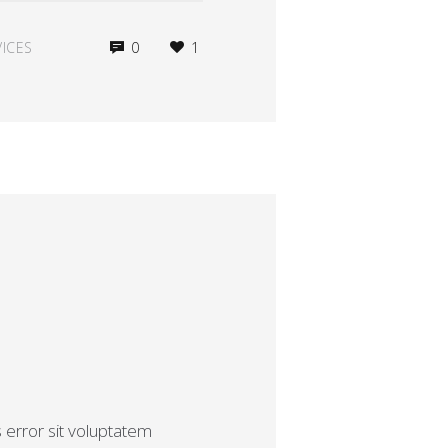
ICES
0
1
s error sit voluptatem