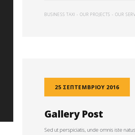
BUSINESS TAXI
-
OUR PROJECTS
-
OUR SERV
25 ΣΕΠΤΕΜΒΡΊΟΥ 2016
Gallery Post
Sed ut perspiciatis, unde omnis iste natu